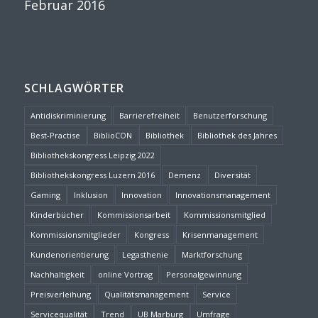
Februar 2016
SCHLAGWÖRTER
Antidiskriminierung
Barrierefreiheit
Benutzerforschung
Best-Practise
BiblioCON
Bibliothek
Bibliothek des Jahres
Bibliothekskongress Leipzig 2022
Bibliothekskongress Luzern 2016
Demenz
Diversität
Gaming
Inklusion
Innovation
Innovationsmanagement
Kinderbücher
Kommissionsarbeit
Kommissionsmitglied
Kommissionsmitglieder
Kongress
Krisenmanagement
Kundenorientierung
Legasthenie
Marktforschung
Nachhaltigkeit
online Vortrag
Personalgewinnung
Preisverleihung
Qualitätsmanagement
Service
Servicequalität
Trend
UB Marburg
Umfrage