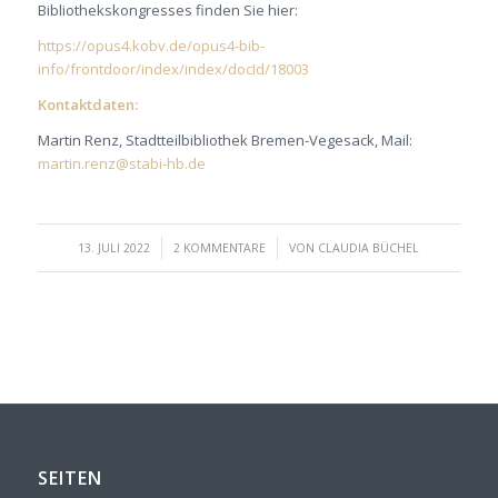
Bibliothekskongresses finden Sie hier:
https://opus4.kobv.de/opus4-bib-
info/frontdoor/index/index/docId/18003
Kontaktdaten:
Martin Renz, Stadtteilbibliothek Bremen-Vegesack, Mail:
martin.renz@stabi-hb.de
/
/
13. JULI 2022
2 KOMMENTARE
VON
CLAUDIA BÜCHEL
SEITEN