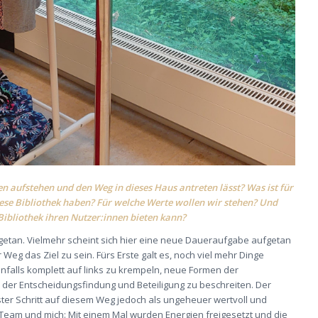
n aufstehen und den Weg in dieses Haus antreten lässt? Was ist für
iese Bibliothek haben? Für welche Werte wollen wir stehen? Und
Bibliothek ihren Nutzer:innen bieten kann?
t getan. Vielmehr scheint sich hier eine neue Daueraufgabe aufgetan
eg das Ziel zu sein. Fürs Erste galt es, noch viel mehr Dinge
enfalls komplett auf links zu krempeln, neue Formen der
der Entscheidungsfindung und Beteiligung zu beschreiten. Der
ter Schritt auf diesem Weg jedoch als ungeheuer wertvoll und
 Team und mich: Mit einem Mal wurden Energien freigesetzt und die