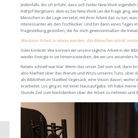
jedenfalls. Bis ich erfuhr, dass sich hinter New Work eigentlic
Frithjof Bergmann, dem es bei New Work um die Frage ging, wi
Menschen in die Lage versetzt, mit ihrer Arbeit das zu tun, was s
interessanter als den Tischkicker. Und bin dann eines Tages i
Fragestellung gestoßen, die für mich gewissermaßen die Initial
Wie kann Arbeit zu etwas werden, das Menschen stärkt anstat
Oder konkret: Wie können wir unsere tägliche Arbeit in der Bib
wieder Energie in sie hineinzustecken, die wir uns woanders
Relativ schnell war klar: Wenn das unser Ziel sein soll, dann
also Klarheit über das Warum und Wozu unseres Tuns, über da
als Bibliothek im Stadtteil Vegesack, eine Vision davon, wohin
erarbeitet. Los ging es mit einer Hausaufgabe. Ich habe meine
Stunde Zeit zum Nachdenken über die Arbeit zu nehmen und ih
„Schnell und flexibel
auf die Bedarfe der