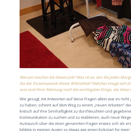
Warum machen Sie diesen Job? Was ist es, das Sie jeden Morge
Sie der Daseinszweck dieser Bibliothek? Welches Image soll d
was sind Ihrer Meinung nach die wichtigsten Dinge, die diese 
Wie gesagt, mit Antworten auf diese Fragen allein war es nich
zu haben, scheint auf dem Weg zu einem „neuen Arbeiten“ der W
kritisch auf ihre Sinnhaftigkeit zu durchleuchten und gegeben
Kommunikation zu suchen und zu etablieren, auch neue Wege 
Austausch über die eben genannten Fragen erwies sich als ers
bildete in meinen Augen so etwas wie einen Kickstart für mein