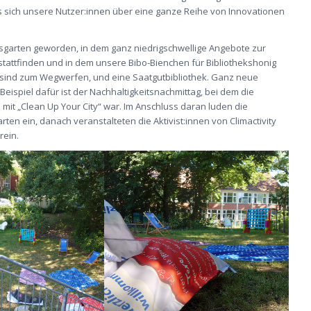
das sich unsere Nutzer:innen über eine ganze Reihe von Innovationen
ksgarten geworden, in dem ganz niedrigschwellige Angebote zur
tattfinden und in dem unsere Bibo-Bienchen für Bibliothekshonig
de sind zum Wegwerfen, und eine Saatgutbibliothek. Ganz neue
ispiel dafür ist der Nachhaltigkeitsnachmittag, bei dem die
n mit „Clean Up Your City“ war. Im Anschluss daran luden die
en ein, danach veranstalteten die Aktivist:innen von Climactivity
rein.