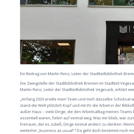
Ein Beitrag von Martin Renz, Leiter der Stadtteilbibliothek Br
Die Zweigstelle der Stadtbibliothek Bremen im Stadtteil Vegesa
Martin Renz, Leiter der Stadtteilbibliothek Vegesack, erklärt w
„Anfang 2020 ereilte mein Team und mich dasselbe Schicksal w
stand die Welt plötzlich Kopf und mit ihr die Arbeit in der Bibl
außer Haus – viele Dinge, die den Arbeitsalltag meines Teams
essentiell waren, fielen auf einmal weg. Was mir blieb, war zun
Freiraum, der es zuließ, Dinge einmal anders zu denken: Wenn
weiterhin „business as usual“? Da geht doch bestimmt noch 