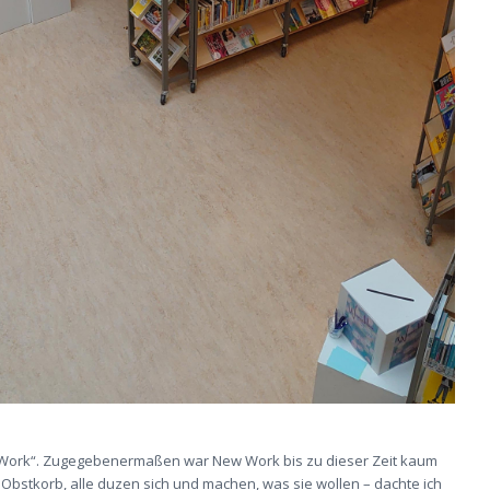
 Work“. Zugegebenermaßen war New Work bis zu dieser Zeit kaum
 Obstkorb, alle duzen sich und machen, was sie wollen – dachte ich