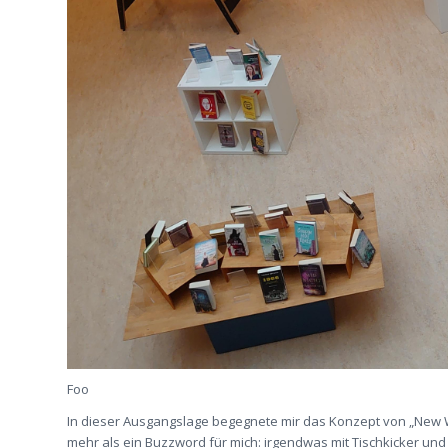
Foo
In dieser Ausgangslage begegnete mir das Konzept von „New
mehr als ein Buzzword für mich: irgendwas mit Tischkicker und