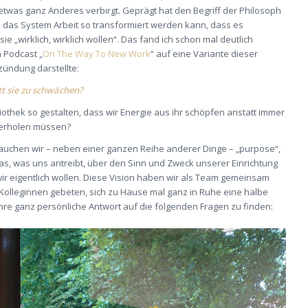
h etwas ganz Anderes verbirgt. Geprägt hat den Begriff der Philosoph
e das System Arbeit so transformiert werden kann, dass es
ie „wirklich, wirklich wollen“. Das fand ich schon mal deutlich
m Podcast „
On The Way To New Work
“ auf eine Variante dieser
zündung darstellte:
t sie zu schwächen?
liothek so gestalten, dass wir Energie aus ihr schöpfen anstatt immer
 herholen müssen?
 brauchen wir – neben einer ganzen Reihe anderer Dinge – „purpose“,
s, was uns antreibt, über den Sinn und Zweck unserer Einrichtung
 wir eigentlich wollen. Diese Vision haben wir als Team gemeinsam
 Kolleginnen gebeten, sich zu Hause mal ganz in Ruhe eine halbe
re ganz persönliche Antwort auf die folgenden Fragen zu finden: