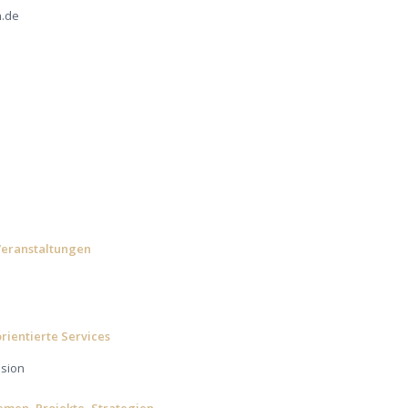
n.de
-Veranstaltungen
ientierte Services
ssion
hemen, Projekte, Strategien