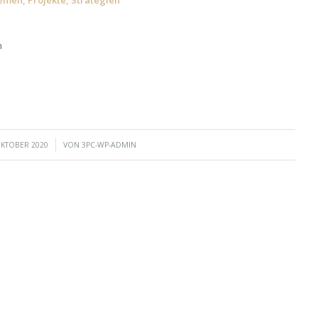
n
/
OKTOBER 2020
VON
3PC-WP-ADMIN