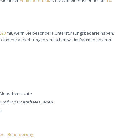
n Sie unser
Anmeldeformular
. Die Anmeldefrist endet am
10.
020
mit, wenn Sie besondere Unterstützungsbedarfe haben.
rbundene Vorkehrungen versuchen wir im Rahmen unserer
r Menschenrechte
um für barrierefreies Lesen
in
über Behinderung